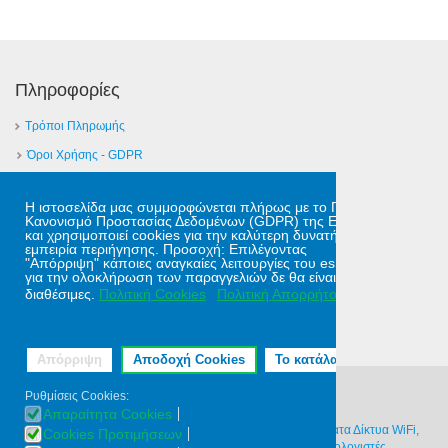
Πληροφορίες
Τρόποι Πληρωμής
Όροι Χρήσης - GDPR
Απομακρυσμένη Υποστήριξη
Η ιστοσελίδα μας συμμορφώνεται πλήρως με το Γενικό
Επικοινωνία
Κανονισμό Προστασίας Δεδομένων (GDPR) της Ε.Ε.
και χρησιμοποιεί cookies για την καλύτερη δυνατή
✉
Φόρμα Επικοινωνίας
εμπειρία περιήγησης. Προσοχή: Επιλέγοντας
"Απόρριψη" κάποιες αναγκαίες λειτουργίες του eshop
Έδρα: Ηράκλειο Κρήτης
για την ολοκλήρωση των παραγγελιών δε θα είναι
διαθέσιμες.
Πολιτική Cookies
Πολιτική Απορρήτου
Αρ. Γ.Ε.Μ.Η.: 127688927000
Απόρριψη
Αποδοχή Cookies
Το κατάλαβα!
Ρυθμίσεις Cookies:
Απαραίτητα Cookies
Copyright © 2026 microline | Συστήματα Ασφαλείας, Ασύρματα Δίκτυα WiFi,
Cookies Προτιμήσεων
Δομημένη Καλωδίωση, Rack, Refurbished Ηλεκτρονικοί Υπολογιστές